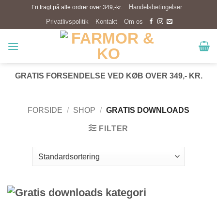
Fortsæt
Handelsbetingelser
Fri fragt på alle ordrer over 349,-kr.
til
Privatlivspolitik
Kontakt
Om os
indhold
GRATIS FORSENDELSE VED KØB OVER 349,- KR.
FORSIDE
/
SHOP
/
GRATIS DOWNLOADS
FILTER