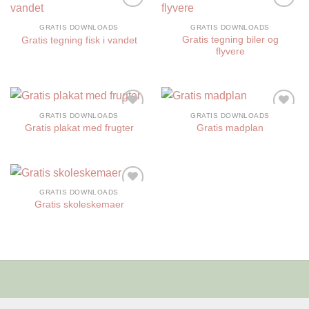
Tilføj til
Tilføj til
ønskelisten
ønskelisten
GRATIS DOWNLOADS
GRATIS DOWNLOADS
Gratis tegning biler og
Gratis tegning fisk i vandet
flyvere
GRATIS DOWNLOADS
GRATIS DOWNLOADS
Tilføj til
Tilføj til
Gratis plakat med frugter
Gratis madplan
ønskelisten
ønskelisten
GRATIS DOWNLOADS
Tilføj til
Gratis skoleskemaer
ønskelisten