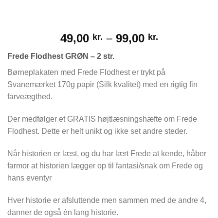
Prisinterva
49,00
–
99,00
kr.
kr.
49,00 kr.
Frede Flodhest GRØN – 2 str.
til
99,00 kr.
Børneplakaten med Frede Flodhest er trykt på
Svanemærket 170g papir (Silk kvalitet) med en rigtig fin
farveægthed.
Der medfølger et GRATIS højtlæsningshæfte om Frede
Flodhest. Dette er helt unikt og ikke set andre steder.
Når historien er læst, og du har lært Frede at kende, håber
farmor at historien lægger op til fantasi/snak om Frede og
hans eventyr
Hver historie er afsluttende men sammen med de andre 4,
danner de også én lang historie.