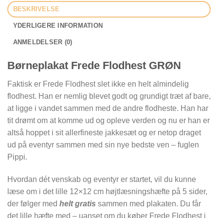
BESKRIVELSE
YDERLIGERE INFORMATION
ANMELDELSER (0)
Børneplakat Frede Flodhest GRØN
Faktisk er Frede Flodhest slet ikke en helt almindelig
flodhest. Han er nemlig blevet godt og grundigt træt af bare,
at ligge i vandet sammen med de andre flodheste. Han har
tit drømt om at komme ud og opleve verden og nu er han er
altså hoppet i sit allerfineste jakkesæt og er netop draget
ud på eventyr sammen med sin nye bedste ven – fuglen
Pippi.
Hvordan dét venskab og eventyr er startet, vil du kunne
læse om i det lille 12×12 cm højtlæsningshæfte på 5 sider,
der følger med
helt gratis
sammen med plakaten. Du får
det lille hæfte med – uanset om du køber Frede Flodhest i