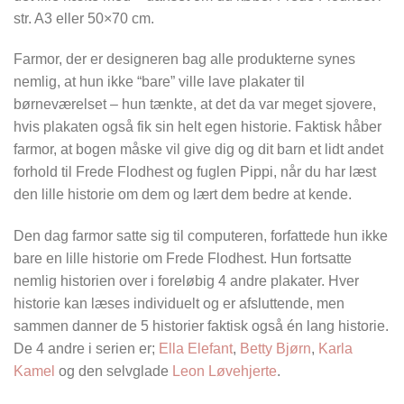
str. A3 eller 50×70 cm.
Farmor, der er designeren bag alle produkterne synes
nemlig, at hun ikke “bare” ville lave plakater til
børneværelset – hun tænkte, at det da var meget sjovere,
hvis plakaten også fik sin helt egen historie. Faktisk håber
farmor, at bogen måske vil give dig og dit barn et lidt andet
forhold til Frede Flodhest og fuglen Pippi, når du har læst
den lille historie om dem og lært dem bedre at kende.
Den dag farmor satte sig til computeren, forfattede hun ikke
bare en lille historie om Frede Flodhest. Hun fortsatte
nemlig historien over i foreløbig 4 andre plakater. Hver
historie kan læses individuelt og er afsluttende, men
sammen danner de 5 historier faktisk også én lang historie.
De 4 andre i serien er;
Ella Elefant
,
Betty Bjørn
,
Karla
Kamel
og den selvglade
Leon Løvehjerte
.