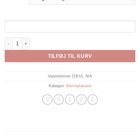
Børneplakat Frede Flodhest GRØN antal
TILFØJ TIL KURV
Varenummer (SKU):
N/A
Kategori:
Børneplakater