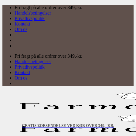
Fortsæt
Fri fragt på alle ordrer over 349,-kr.
til
Handelsbetingelser
indhold
Privatlivspolitik
Kontakt
Om os
Fri fragt på alle ordrer over 349,-kr.
Handelsbetingelser
Privatlivspolitik
Kontakt
Om os
GRATIS FORSENDELSE VED KØB OVER 349,- KR.