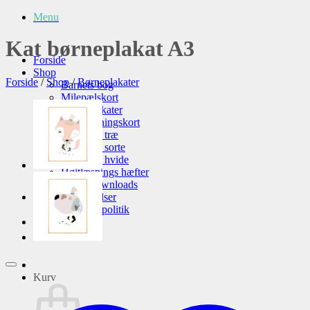
Menu
Kat børneplakat A3
Forside
Shop
Forside
/
Shop
/
Børneplakater
Barnets bog
Milepælskort
Børneplakater
Lykønskningskort
Knager – træ
Knager – sorte
Knager – hvide
Højtlæsnings hæfter
Gratis downloads
Handelsbetingelser
Privatlivspolitik
Blog
Kurv