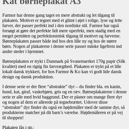
Kat børneplakat A3
Farmor har denne gang taget en mere abstrakt og let tilgang til
plakaten. Motivet er tegnet med et glimt i øjet i rolige, lyse og lette
farver, der passer perfekt ind i den nordiske stil. Farmor har også
forsøgt at gøre det perfekte lidt mere uperfekt, men stadig med en
meget pernitten og perfektionistisk tilgang til motivet og farverne.
Børneplakaten passer både ind hos den lille ny og hos de større
børn. Nogen af plakaterne i denne serie passer måske ligefrem ind
andre steder i hjemmet.
Børneplakaten er trykt i Danmark på Svanemærket 170g papir (Silk
kvalitet) med en rigtig fin farveægthed. Plakaten er trykt på et lille
lokalt dansk trykkeri, for hos Farmor & Ko kan vi godt lide dansk
design og dansk produktion.
I denne serie er der flere “abstrakte” dyr – du finder bla. en kanin,
hund, kat, giraf, vaskebjørn, gris og en ræv. Børneplakaterne i denne
serie er alle med hvid baggrund. Der er planer om mange flere dyr
og nogen af dem er allerede på tegnebrættet. Udover disse
“abstrakte” dyr finder du også en højdemåler med de samme dyr, så
produkterne matcher på dit barn’s værelse. Højdemåleren er på vej
til shoppen!
Plakaten fås i str.: