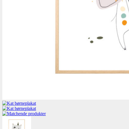
Søg
efter: