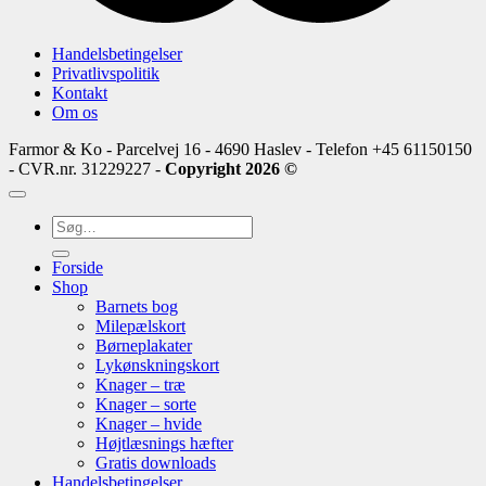
Handelsbetingelser
Privatlivspolitik
Kontakt
Om os
Farmor & Ko - Parcelvej 16 - 4690 Haslev - Telefon +45 61150150
- CVR.nr. 31229227 -
Copyright 2026 ©
Søg
efter:
Forside
Shop
Barnets bog
Milepælskort
Børneplakater
Lykønskningskort
Knager – træ
Knager – sorte
Knager – hvide
Højtlæsnings hæfter
Gratis downloads
Handelsbetingelser