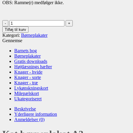
OBS: Ramme(r) medfølger ikke.
Kat
børneplakat
Tilføj til kurv
A3
Kategori:
Børneplakater
antal
Gennemse
Barnets bog
Børneplakater
Gratis downloads
Højtlæsnings hæfter
Knager - hvide
Knager - sorte
Knager - træ
Lykønskningskort
Milepælskort
Ukategoriseret
Beskrivelse
Yderligere information
Anmeldelser (0)