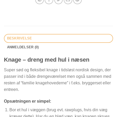
BESKRIVELSE
ANMELDELSER (0)
Knage – dreng med hul i næsen
Super sød og fleksibel knage i tidsløst nordisk design, der
passer ind i både drengeværelset men også sammen med
resten af “familie knagehovederne” i f.eks. bryggerset eller
entreen.
Opsætningen er simpel:
Bor et hul i væggen (brug evt. rawplugs, hvis din væg
kræver dette). Har du en blød væg, kan knagen skrues