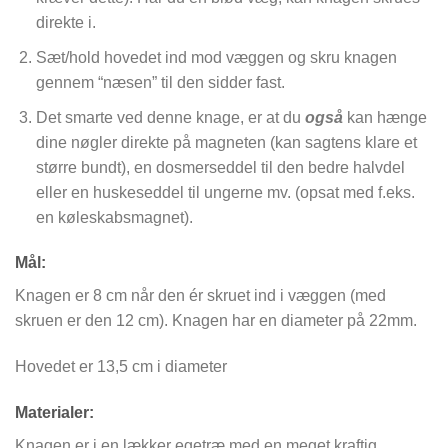
direkte i.
Sæt/hold hovedet ind mod væggen og skru knagen
gennem “næsen” til den sidder fast.
Det smarte ved denne knage, er at du
også
kan hænge
dine nøgler direkte på magneten (kan sagtens klare et
større bundt), en dosmerseddel til den bedre halvdel
eller en huskeseddel til ungerne mv. (opsat med f.eks.
en køleskabsmagnet).
Mål:
Knagen er 8 cm når den ér skruet ind i væggen (med
skruen er den 12 cm). Knagen har en diameter på 22mm.
Hovedet er 13,5 cm i diameter
Materialer:
Knagen er i en lækker egetræ med en meget kraftig