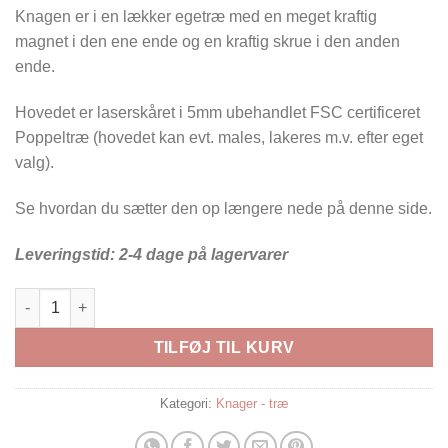
Knagen er i en lækker egetræ med en meget kraftig
magnet i den ene ende og en kraftig skrue i den anden
ende.
Hovedet er laserskåret i 5mm ubehandlet FSC certificeret
Poppeltræ (hovedet kan evt. males, lakeres m.v. efter eget
valg).
Se hvordan du sætter den op længere nede på denne side.
Leveringstid: 2-4 dage på lagervarer
Knage - dreng med hul i næsen antal
TILFØJ TIL KURV
Kategori:
Knager - træ