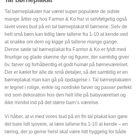
Tal børneplakater har været super populære de sidste
mange årtier og hos Farmor & Ko har vi selvfølgelig også
lavet vores bud på en tal børneplakat til børnene. Selv de
helt små børn kan tidlig lære tallene fra 1-10 at kende ved
at snakke om dem og kigge på tallene mange gange.
Denne søde tal børneplakat fra Farmor & Ko er fyldt med
finurlige og glade skønne dyr og figurer, der samtidig giver
liv, farver og forhåbentlig et godt humør på børneværelset.
Der er kælet for alle de små detaljer, så det samtidig er en
børneplakat man kan gå på opdagelse i. Tal børneplakaten
er tegnet i rolige, enkle og nordiske farver og passer perfekt
ind som dekoration hos den helt lille på babyværelset og
ikke mindst ind på det større barn’s værelse.
Vi håber, at vi med vores bud på en fin tal plakat kan gøre
det bare lidt sjovere, at lære tallene fra 1-10 at kende – en
læring, der jo gerne helst skal være lidt hyggelig for både