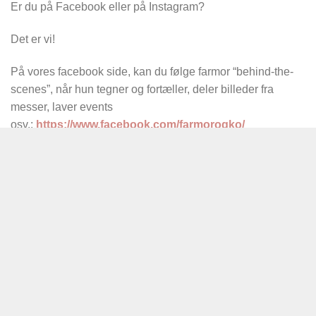
Er du på Facebook eller på Instagram?
Det er vi!
På vores facebook side, kan du følge farmor “behind-the-
scenes”, når hun tegner og fortæller, deler billeder fra
messer, laver events
osv.:
https://www.facebook.com/farmorogko/
Det samme gør farmor på
Instagram:
https://www.instagram.com/farmorogko/
Dun finder en matchende
ABC plakat
her.
Se de andre børneplakater her.
RELATEREDE VARER