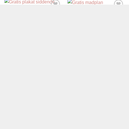
GRATIS DOWNLOADS
Tilføj til
Tilføj til
Gratis madplan
ønskelisten
ønskelisten
GRATIS DOWNLOADS
Gratis plakat siddende baby
Visa
Visa
MasterCard
Maestro