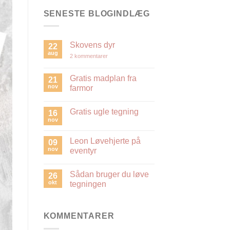
SENESTE BLOGINDLÆG
Skovens dyr
22
aug
til
2 kommentarer
Skovens
dyr
Gratis madplan fra
21
nov
farmor
Ingen
kommentarer
Gratis ugle tegning
til
16
Gratis
nov
Ingen
madplan
kommentarer
fra
til
farmor
Leon Løvehjerte på
09
Gratis
ugle
nov
eventyr
tegning
Ingen
kommentarer
Sådan bruger du løve
til
26
Leon
okt
tegningen
Løvehjerte
på
Ingen
eventyr
kommentarer
til
Sådan
KOMMENTARER
bruger
du