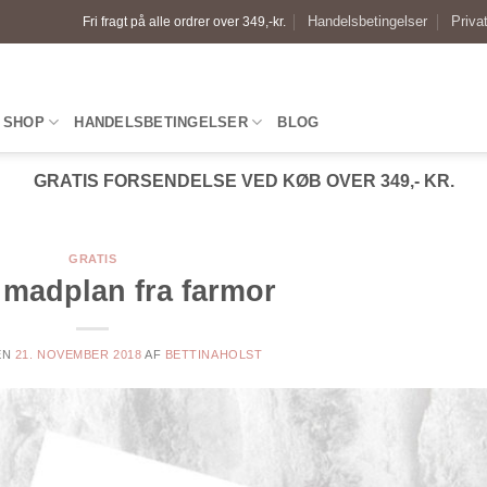
Handelsbetingelser
Privat
Fri fragt på alle ordrer over 349,-kr.
SHOP
HANDELSBETINGELSER
BLOG
GRATIS FORSENDELSE VED KØB OVER 349,- KR.
GRATIS
 madplan fra farmor
EN
21. NOVEMBER 2018
AF
BETTINAHOLST