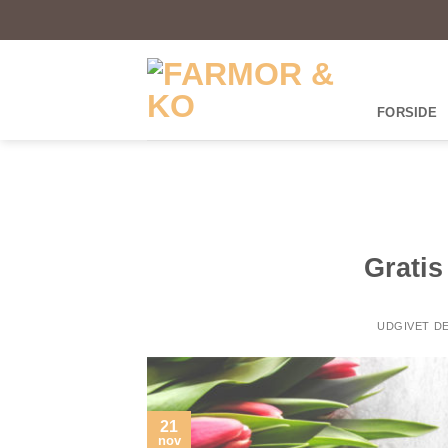
Fortsæt
til
indhold
FORSIDE
Gratis
UDGIVET D
21
nov