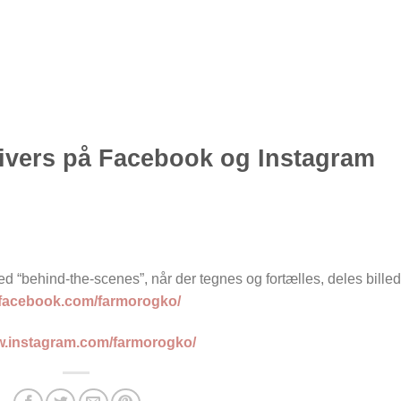
nivers på Facebook og Instagram
d “behind-the-scenes”, når der tegnes og fortælles, deles billed
.facebook.com/farmorogko/
w.instagram.com/farmorogko/