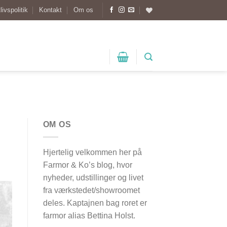
livspolitik
Kontakt
Om os
OM OS
Hjertelig velkommen her på
Farmor & Ko’s blog, hvor
nyheder, udstillinger og livet
fra værkstedet/showroomet
deles. Kaptajnen bag roret er
farmor alias Bettina Holst.