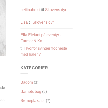
løve
tegningen
bettinaholst
til
Skovens dyr
Lisa
til
Skovens dyr
Ella Elefant på eventyr -
Farmor & Ko
til
Hvorfor svinger flodheste
med halen?
KATEGORIER
Bagom
(3)
nde
Barnets bog
(3)
g
det
Børneplakater
(7)