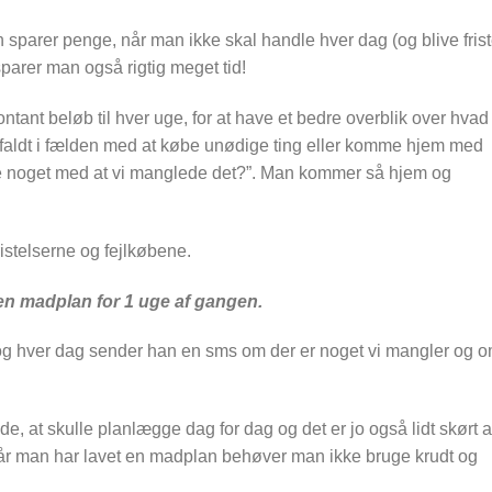
sparer penge, når man ikke skal handle hver dag (og blive frist
parer man også rigtig meget tid!
ontant beløb til hver uge, for at have et bedre overblik over hvad 
e faldt i fælden med at købe unødige ting eller komme hjem med
ikke noget med at vi manglede det?”. Man kommer så hjem og
stelserne og fejlkøbene.
t en madplan for 1 uge af gangen.
g hver dag sender han en sms om der er noget vi mangler og 
ende, at skulle planlægge dag for dag og det er jo også lidt skørt a
Når man har lavet en madplan behøver man ikke bruge krudt og