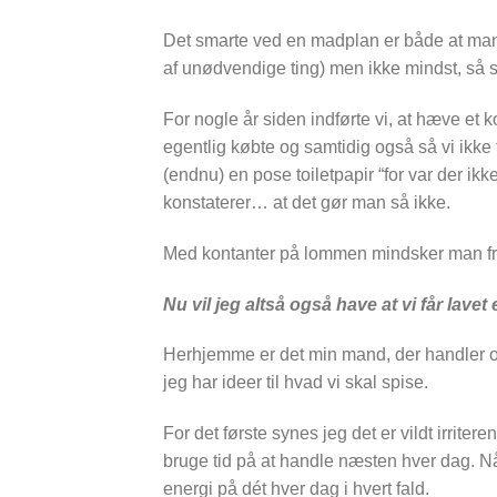
Det smarte ved en madplan er både at man 
af unødvendige ting) men ikke mindst, så s
For nogle år siden indførte vi, at hæve et k
egentlig købte og samtidig også så vi ikk
(endnu) en pose toiletpapir “for var der 
konstaterer… at det gør man så ikke.
Med kontanter på lommen mindsker man fri
Nu vil jeg altså også have at vi får lave
Herhjemme er det min mand, der handler o
jeg har ideer til hvad vi skal spise.
For det første synes jeg det er vildt irriter
bruge tid på at handle næsten hver dag. 
energi på dét hver dag i hvert fald.